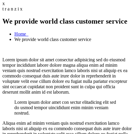
x
t
r
a
n
z
i
x
We provide world class customer service
Home
We provide world class customer service
Lorem ipsum dolor sit amet consectur adipisicing sed do eiusmod
tempor incididunt labore dolore magna aliqua enim ad minim
veniam quis nostrud exercitation lamco laboris nisi ut aliquip ex ea
commodo consequat duis aute irure dolor in reprehenderit in
voluptate velit esse cillum dolore eu fugiat nulla pariatur excepteur
sint occaecat cupidatat non proident sunt in culpa qui officia
deserunt mollit anim id est laborum.
Lorem ipsum dolor amet con sectur elitadicing elit sed
do usmod tempor uincididunt enim minim veniam
nostrud.
Aliqua enim ad minim veniam quis nostrud exercitation lamco
laboris nisi ut aliquip ex ea commodo consequat duis aute irure dolor
in reprehenderit in voluptate velit esse cillum dolore eu fugiat nulla