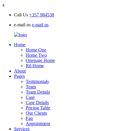
x
Call Us
+357 984538
e-mail us
e-mail us
Home
Home One
Home Two
Onepage Home
Rtl Home
About
Pages
Testimonials
Team
Team Details
Case
Case Details
Pricing Table
Our Clients
Faq
Appointment
Services